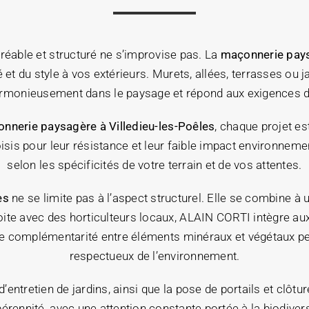
gréable et structuré ne s’improvise pas. La
maçonnerie pays
té et du style à vos extérieurs. Murets, allées, terrasses 
armonieusement dans le paysage et répond aux exigences d
nnerie paysagère
à Villedieu-les-Poêles
, chaque projet e
isis pour leur résistance et leur faible impact environnem
selon les spécificités de votre terrain et de vos attentes.
es
ne se limite pas à l’aspect structurel. Elle se combine à
ite avec des horticulteurs locaux, ALAIN CORTI intègre aux 
te complémentarité entre éléments minéraux et végétaux perm
respectueux de l’environnement.
’entretien de jardins, ainsi que la pose de portails et clôture
érennité, avec une attention constante portée à la biodivers