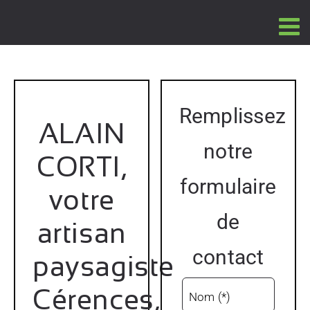
Passer
au
contenu
Remplissez
ALAIN
notre
CORTI,
formulaire
votre
de
artisan
contact
paysagiste
Cérences,
Nom (*)